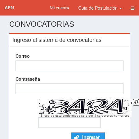
Guia de Postulación
APN
Mi cuenta
CONVOCATORIAS
Ingreso al sistema de convocatorias
Correo
Contraseña
El codigo esta conformado solo por 4 caracteres numèricos
Ingresar