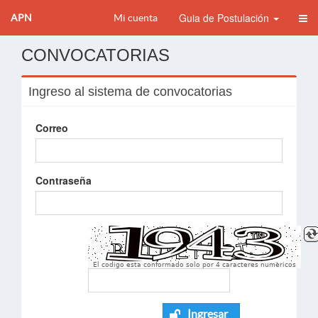
Guia de Postulación
APN
Mi cuenta
CONVOCATORIAS
Ingreso al sistema de convocatorias
Correo
Contraseña
El codigo esta conformado solo por 4 caracteres numèricos
Ingresar