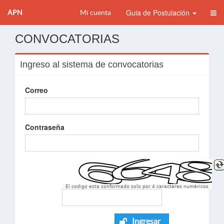
Guia de Postulación
APN
Mi cuenta
CONVOCATORIAS
Ingreso al sistema de convocatorias
Correo
Contraseña
El codigo esta conformado solo por 4 caracteres numèricos
Ingresar