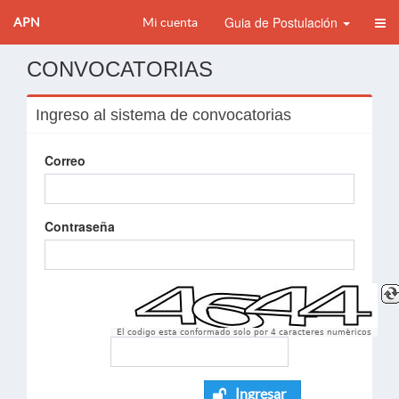
Guia de Postulación
APN
Mi cuenta
CONVOCATORIAS
Ingreso al sistema de convocatorias
Correo
Contraseña
El codigo esta conformado solo por 4 caracteres numèricos
Ingresar