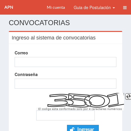
Guia de Postulación
APN
Mi cuenta
CONVOCATORIAS
Ingreso al sistema de convocatorias
Correo
Contraseña
El codigo esta conformado solo por 4 caracteres numèricos
Ingresar