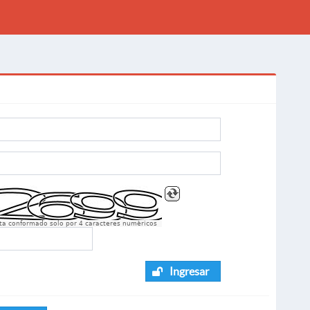
sta conformado solo por 4 caracteres numèricos
Ingresar