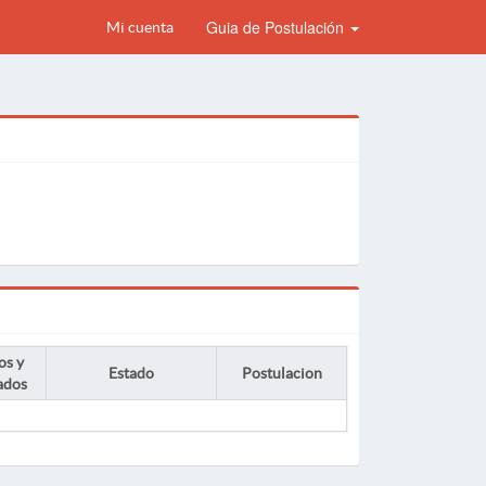
Guia de Postulación
Mi cuenta
os y
Estado
Postulacion
ados