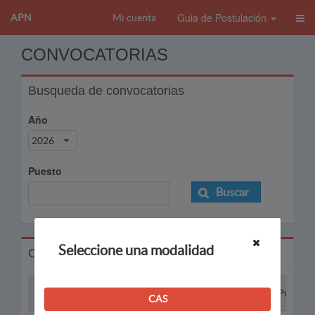
Guia de Postulación
APN
Mi cuenta
CONVOCATORIAS
Busqueda de convocatorias
Año
2026
Puesto
Buscar
Seleccione una modalidad
Convocatorias
Proceso
Puesto
CAS