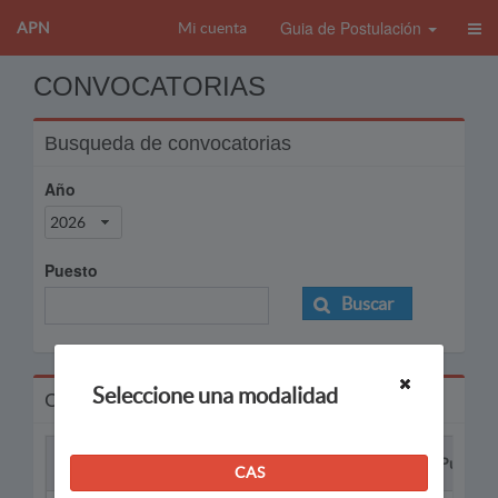
Guia de Postulación
APN
Mi cuenta
CONVOCATORIAS
Busqueda de convocatorias
Año
2026
Puesto
Buscar
Seleccione una modalidad
Convocatorias
Proceso
Puesto
CAS