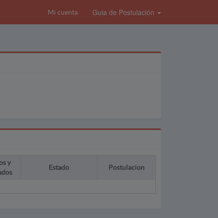
Guia de Postulación
Mi cuenta
os y
Estado
Postulacion
ados