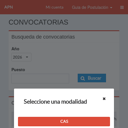
Guia de Postulación
APN
Mi cuenta
CONVOCATORIAS
Busqueda de convocatorias
Año
2026
Puesto
Buscar
Seleccione una modalidad
Convocatorias
Proceso
Puesto
CAS