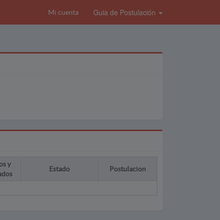
Guia de Postulación
Mi cuenta
os y
Estado
Postulacion
ados