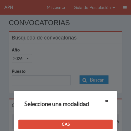
Guia de Postulación
APN
Mi cuenta
CONVOCATORIAS
Busqueda de convocatorias
Año
2026
Puesto
Buscar
Seleccione una modalidad
Convocatorias
Proceso
Puesto
CAS