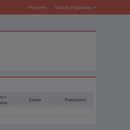
Guia de Postulación
Mi cuenta
os y
Estado
Postulacion
ados