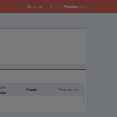
Guia de Postulación
Mi cuenta
os y
Estado
Postulacion
ados