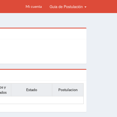
Guia de Postulación
Mi cuenta
os y
Estado
Postulacion
ados