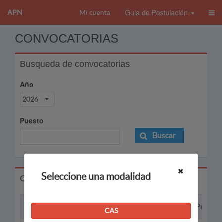
Guia de Postulación
APN
Mi cuenta
CONVOCATORIAS
Busqueda de convocatorias
Año
2026
Puesto
Buscar
Seleccione una modalidad
Convocatorias
Proceso
Puesto
CAS