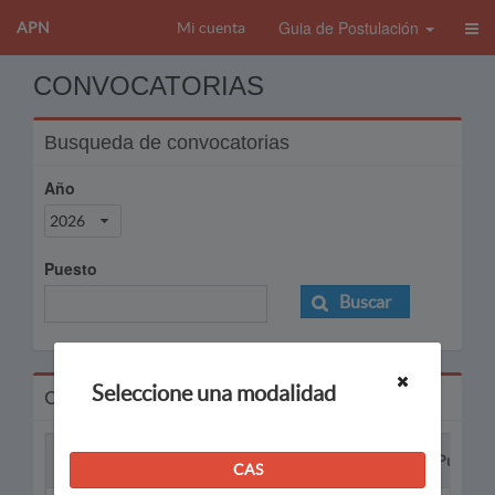
Guia de Postulación
APN
Mi cuenta
CONVOCATORIAS
Busqueda de convocatorias
Año
2026
Puesto
Buscar
Seleccione una modalidad
Convocatorias
Proceso
Puesto
CAS