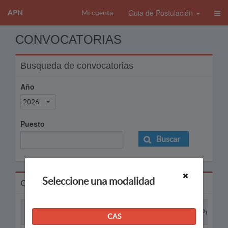
Guia de Postulación
APN
Mi cuenta
CONVOCATORIAS
Busqueda de convocatorias
Año
2026
Puesto
Buscar
Seleccione una modalidad
Convocatorias
Proceso
Puesto
CAS