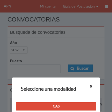
Guia de Postulación
APN
Mi cuenta
CONVOCATORIAS
Busqueda de convocatorias
Año
2026
Puesto
Buscar
Seleccione una modalidad
Convocatorias
Proceso
Puesto
CAS