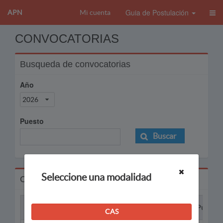
Guia de Postulación
APN
Mi cuenta
CONVOCATORIAS
Busqueda de convocatorias
Año
2026
Puesto
Buscar
Seleccione una modalidad
Convocatorias
Proceso
Puesto
CAS