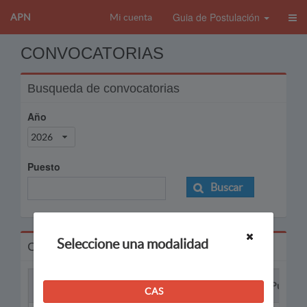
Guia de Postulación
APN
Mi cuenta
CONVOCATORIAS
Busqueda de convocatorias
Año
2026
Puesto
Buscar
Seleccione una modalidad
Convocatorias
Proceso
Puesto
CAS