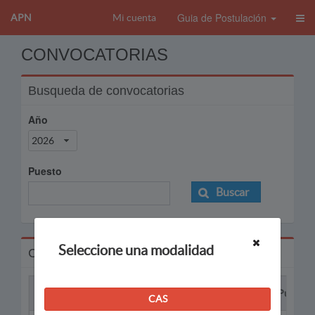
Guia de Postulación
APN
Mi cuenta
CONVOCATORIAS
Busqueda de convocatorias
Año
2026
Puesto
Buscar
Seleccione una modalidad
Convocatorias
Proceso
Puesto
CAS