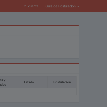
Guia de Postulación
Mi cuenta
os y
Estado
Postulacion
ados