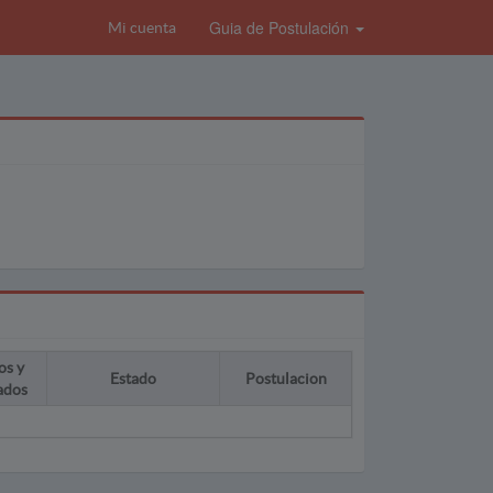
Guia de Postulación
Mi cuenta
os y
Estado
Postulacion
ados