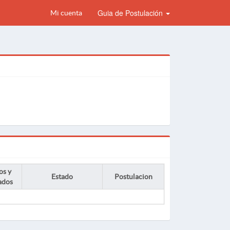
Guia de Postulación
Mi cuenta
os y
Estado
Postulacion
ados