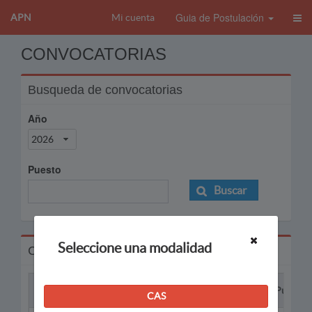
Guia de Postulación
APN
Mi cuenta
CONVOCATORIAS
Busqueda de convocatorias
Año
2026
Puesto
Buscar
Seleccione una modalidad
Convocatorias
Proceso
Puesto
CAS