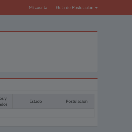
Guia de Postulación
Mi cuenta
os y
Estado
Postulacion
ados