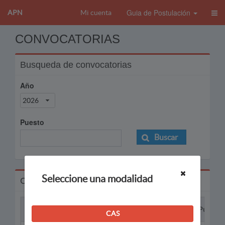
Guia de Postulación
APN
Mi cuenta
CONVOCATORIAS
Busqueda de convocatorias
Año
2026
Puesto
Buscar
Seleccione una modalidad
Convocatorias
Proceso
Puesto
CAS