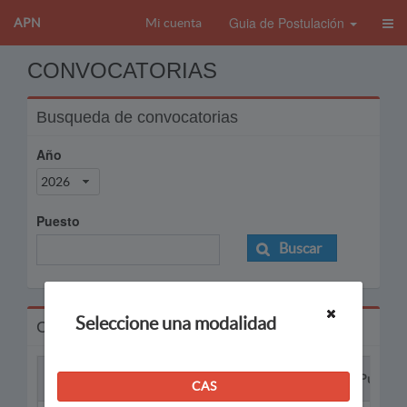
Guia de Postulación
APN
Mi cuenta
CONVOCATORIAS
Busqueda de convocatorias
Año
2026
Puesto
Buscar
Seleccione una modalidad
Convocatorias
Proceso
Puesto
CAS