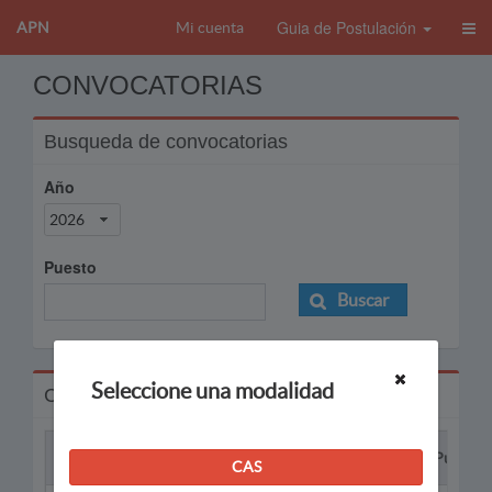
Guia de Postulación
APN
Mi cuenta
CONVOCATORIAS
Busqueda de convocatorias
Año
2026
Puesto
Buscar
Seleccione una modalidad
Convocatorias
Proceso
Puesto
CAS