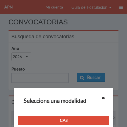
Guia de Postulación
APN
Mi cuenta
CONVOCATORIAS
Busqueda de convocatorias
Año
2026
Puesto
Buscar
Seleccione una modalidad
Convocatorias
Proceso
Puesto
CAS