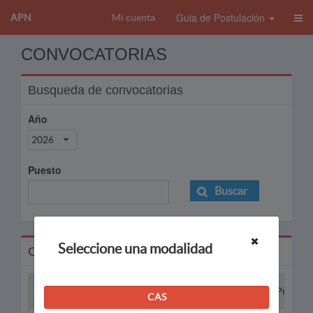
Guia de Postulación
APN
Mi cuenta
CONVOCATORIAS
Busqueda de convocatorias
Año
2026
Puesto
Buscar
Seleccione una modalidad
Convocatorias
Proceso
Puesto
CAS