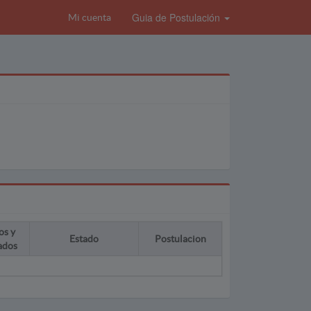
Guia de Postulación
Mi cuenta
os y
Estado
Postulacion
ados