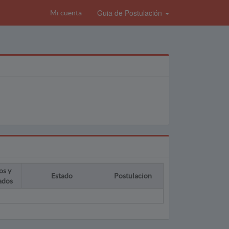
Guia de Postulación
Mi cuenta
os y
Estado
Postulacion
ados