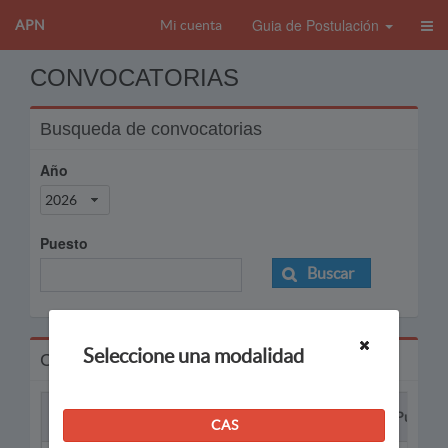
Guia de Postulación
APN
Mi cuenta
CONVOCATORIAS
Busqueda de convocatorias
Año
2026
Puesto
Buscar
Seleccione una modalidad
Convocatorias
Proceso
Puesto
CAS