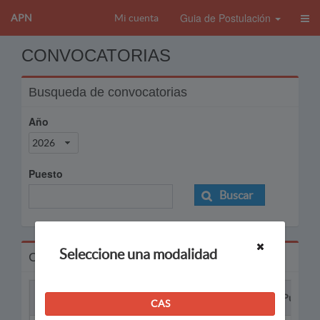
Guia de Postulación
APN
Mi cuenta
CONVOCATORIAS
Busqueda de convocatorias
Año
2026
Puesto
Buscar
Seleccione una modalidad
Convocatorias
Proceso
Puesto
CAS