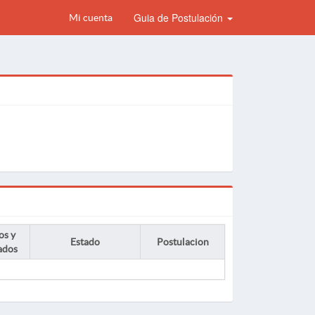
Guia de Postulación
Mi cuenta
os y
Estado
Postulacion
ados