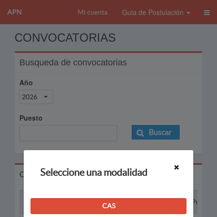
Guia de Postulación
APN
Mi cuenta
CONVOCATORIAS
Busqueda de convocatorias
Año
2026
Puesto
Buscar
Seleccione una modalidad
Convocatorias
Proceso
Puesto
CAS