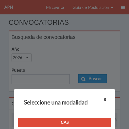
Guia de Postulación
APN
Mi cuenta
CONVOCATORIAS
Busqueda de convocatorias
Año
2026
Puesto
Buscar
Seleccione una modalidad
Convocatorias
Proceso
Puesto
CAS