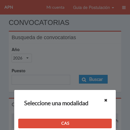
Guia de Postulación
APN
Mi cuenta
CONVOCATORIAS
Busqueda de convocatorias
Año
2026
Puesto
Buscar
Seleccione una modalidad
Convocatorias
Proceso
Puesto
CAS