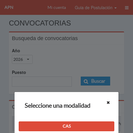
Guia de Postulación
APN
Mi cuenta
CONVOCATORIAS
Busqueda de convocatorias
Año
2026
Puesto
Buscar
Seleccione una modalidad
Convocatorias
Proceso
Puesto
CAS