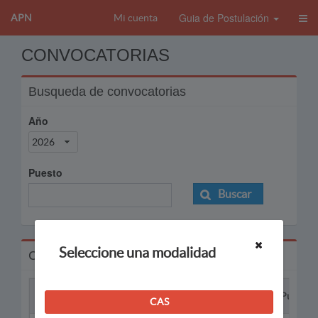
Guia de Postulación
APN
Mi cuenta
CONVOCATORIAS
Busqueda de convocatorias
Año
2026
Puesto
Buscar
Seleccione una modalidad
Convocatorias
Proceso
Puesto
CAS