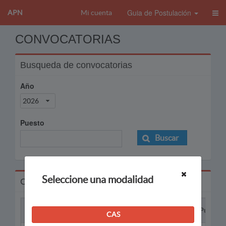
Guia de Postulación
APN
Mi cuenta
CONVOCATORIAS
Busqueda de convocatorias
Año
2026
Puesto
Buscar
Seleccione una modalidad
Convocatorias
Proceso
Puesto
CAS