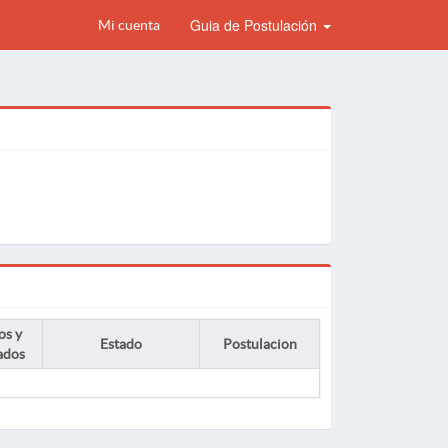
Guia de Postulación
Mi cuenta
os y
Estado
Postulacion
ados