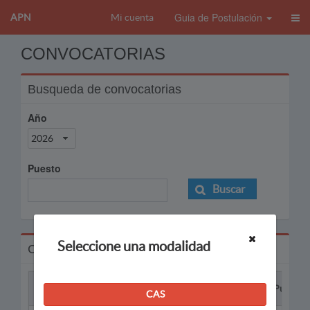
Guia de Postulación
APN
Mi cuenta
CONVOCATORIAS
Busqueda de convocatorias
Año
2026
Puesto
Buscar
Seleccione una modalidad
Convocatorias
Proceso
Puesto
CAS