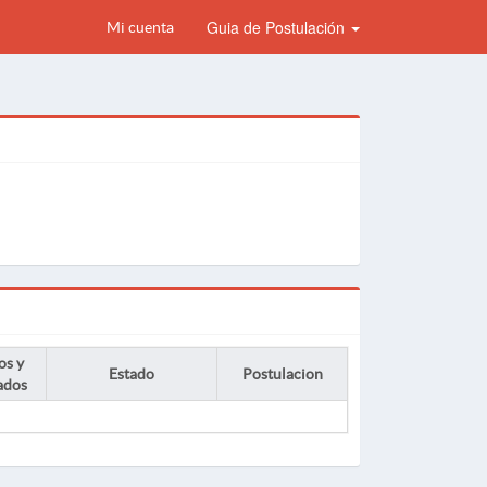
Guia de Postulación
Mi cuenta
os y
Estado
Postulacion
ados