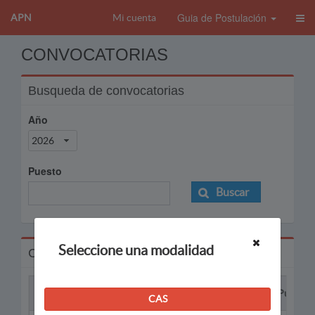
Guia de Postulación
APN
Mi cuenta
CONVOCATORIAS
Busqueda de convocatorias
Año
2026
Puesto
Buscar
Seleccione una modalidad
Convocatorias
Proceso
Puesto
CAS