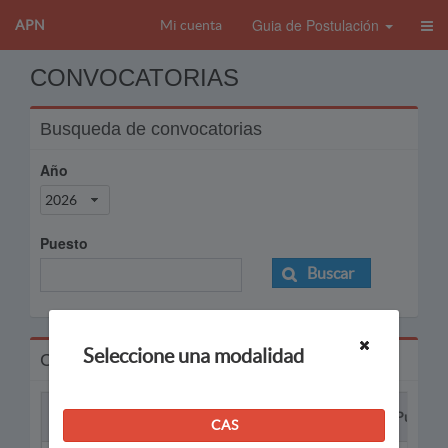
Guia de Postulación
APN
Mi cuenta
CONVOCATORIAS
Busqueda de convocatorias
Año
2026
Puesto
Buscar
Seleccione una modalidad
Convocatorias
Proceso
Puesto
CAS