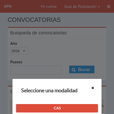
Guia de Postulación
APN
Mi cuenta
CONVOCATORIAS
Busqueda de convocatorias
Año
2026
Puesto
Buscar
Seleccione una modalidad
Convocatorias
Proceso
Puesto
CAS